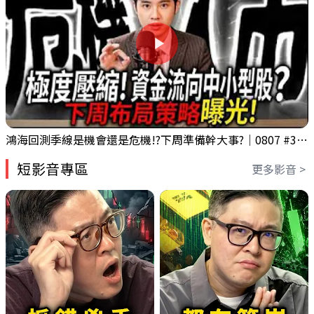
鴻海回測季線是機會還是危機!?下周準備幹大事?｜0807 #3661 #2317 #2317鴻海
短影音專區
更多影音 >