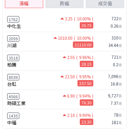
漲幅
跌幅
成交值
722
3.25
( 10.00% )
張
1762
中化生
35.75
0.26
億
310
1010.00
( 10.00% )
張
2059
川湖
11110.00
34.44
億
721
2.55
( 9.96% )
張
3518
柏騰
28.15
0.2
億
7,096
21.50
( 9.95% )
張
8039
台虹
237.50
16.8
億
9,727
6.90
( 9.94% )
張
4566
時碩工業
76.30
7.37
億
78
2.10
( 9.90% )
張
1435
中福
23.30
181
萬