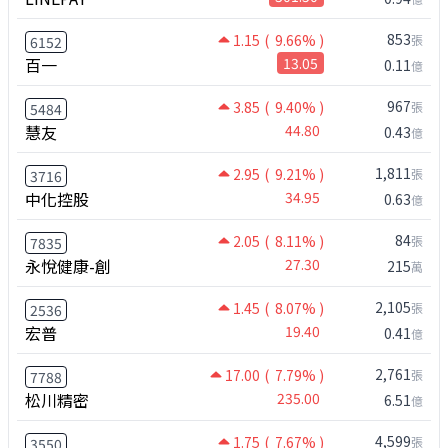
853
1.15
( 9.66% )
張
6152
百一
13.05
0.11
億
967
3.85
( 9.40% )
張
5484
慧友
44.80
0.43
億
1,811
2.95
( 9.21% )
張
3716
中化控股
34.95
0.63
億
84
2.05
( 8.11% )
張
7835
永悅健康-創
27.30
215
萬
2,105
1.45
( 8.07% )
張
2536
宏普
19.40
0.41
億
2,761
17.00
( 7.79% )
張
7788
松川精密
235.00
6.51
億
4,599
1.75
( 7.67% )
張
3550