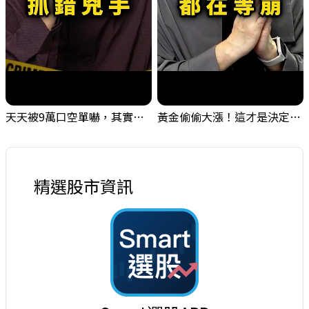
天天被9萬口空單嚇，其實你盯錯地方了｜Mr.Jimmy高志銘 #台股 #外資期貨 #融資
黃金偷偷大漲！這才是決定台股生死的「真風向球」！｜Mr.Jimmy高志銘 #黃金 #美元指數 #聯準會
精選股市資訊