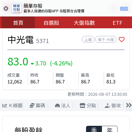
簡單存股
開啟
最多人按讚的存股APP 存股買在合理價
首頁
自選股
大盤指數
ETF
中光電
5371
上櫃
電子–光電
83.0
3.70 (-4.26%)
成交量
昨收
開盤
最高
最低
12,062
86.7
86.7
86.7
81.3
更新時間：
2026-08-07 13:30:00
Ｋ線圖
籌碼
法人
分點
營收
每股盈餘
季
年