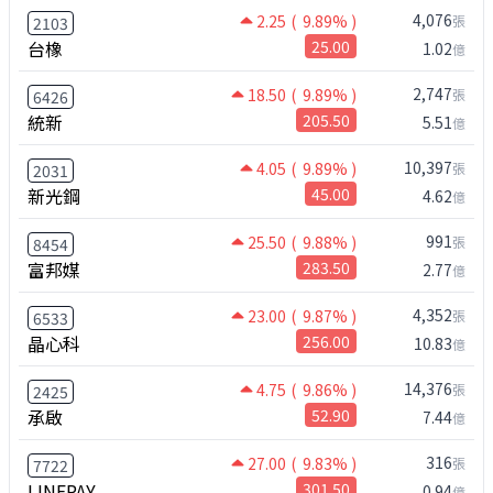
4,076
2.25
( 9.89% )
張
2103
台橡
25.00
1.02
億
2,747
18.50
( 9.89% )
張
6426
統新
205.50
5.51
億
10,397
4.05
( 9.89% )
張
2031
新光鋼
45.00
4.62
億
991
25.50
( 9.88% )
張
8454
富邦媒
283.50
2.77
億
4,352
23.00
( 9.87% )
張
6533
晶心科
256.00
10.83
億
14,376
4.75
( 9.86% )
張
2425
承啟
52.90
7.44
億
316
27.00
( 9.83% )
張
7722
LINEPAY
301.50
0.94
億