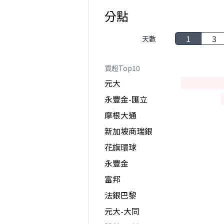
分點
1
3
天數
買超Top10
元大
永豐金-匯立
摩根大通
新加坡商瑞銀
花旗環球
永豐金
富邦
法銀巴黎
元大-大同