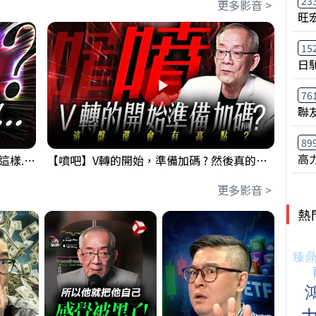
23
更多影音 >
旺
15
日
76
聯
89
高
【衝了?】台股開盤很High 結果尾盤卻這樣... 錢進大趨勢 Mr.智霖 陳 2026/08/05
【噴吧】V轉的開始，準備加碼 ? 然後真的還有高點 ?｜ 盤後講股 Mr.永年 李 2026 / 08 / 05
更多影音 >
熱