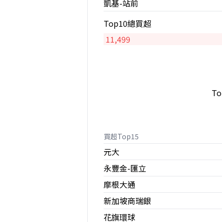
凱基-站前
Top10總買超
11,499
T
買超Top15
元大
永豐金-匯立
摩根大通
新加坡商瑞銀
花旗環球