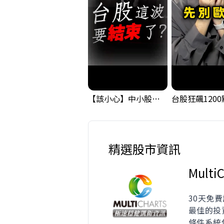
【該小心】中小股派對結束 ? 關鍵訊號都指向...
精選股市資訊
MultiC
30天免費
最佳的投
條件系統