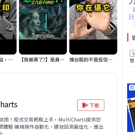
5
台股狂飆1200點，但還有兩關沒過｜Mr.Jimmy高志銘 #台股 #期貨 #加權指數
【我被黑了?】是真的聽不懂嗎...還是... #股票分析 #因果分析
撐台股的不是投信，是買ETF的你自己｜Mr.Jimmy高志銘 #ETF #投信買超 #台股
世
harts
下載
試用！程式交易輕鬆上手，MultiCharts提供您
資體驗 機械操作自動化、績效回測最佳化、進出
化