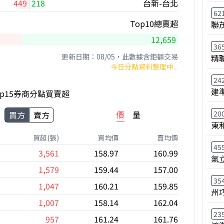
449
218
台新-台北
62
Top10總賣超
聯
12,659
36
更新日期：08/05，此數據含鉅額交易
精
今日分點資料整理中...
24
建
op15券商分點買賣超
20
價
量
買方
賣方
東
買超(張)
買均價
賣均價
45
3,561
158.97
160.99
氣
1,579
159.44
157.00
35
1,047
160.21
159.85
州
1,007
158.14
162.04
23
957
161.24
161.76