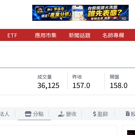
AD
ETF
應用市集
新聞話題
名師專欄
成交量
昨收
開盤
36,125
157.0
158.0
法人
分點
營收
盈餘