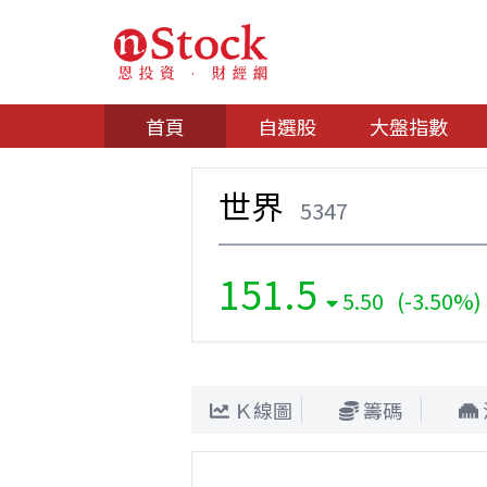
首頁
自選股
大盤指數
世界
5347
151.5
5.50 (-3.50%)
Ｋ線圖
籌碼