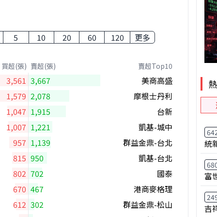
5
10
20
60
120
更多
買超(張)
賣超(張)
賣超Top10
3,561
3,667
美商高盛
1,579
2,078
摩根士丹利
1,047
1,915
台新
1,007
1,221
凱基-城中
64
957
1,139
群益金鼎-台北
統
815
950
凱基-台北
68
802
702
國泰
富
670
467
港商麥格理
24
612
302
群益金鼎-松山
吉