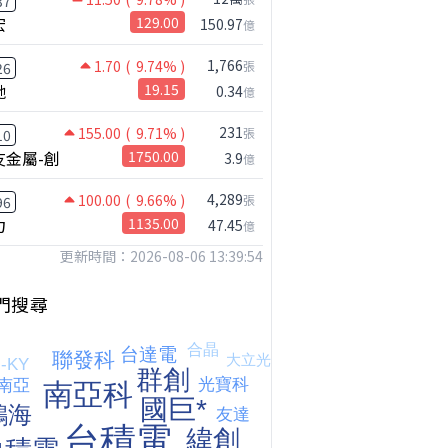
37
宏
129.00
150.97
億
1,766
1.70
( 9.74% )
張
26
馳
19.15
0.34
億
231
155.00
( 9.71% )
張
10
友金屬-創
1750.00
3.9
億
4,289
100.00
( 9.66% )
張
96
力
1135.00
47.45
鴻海跟上緯創 ! 國巨漲勢到頭了嗎!?｜0804 #國巨 #2317 #2317鴻海
億
更新時間：2026-08-06 13:39:54
門搜尋