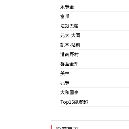
永豐金
富邦
法銀巴黎
元大-大同
凱基-站前
港商野村
群益金鼎
美林
兆豐
大和國泰
Top15總買超