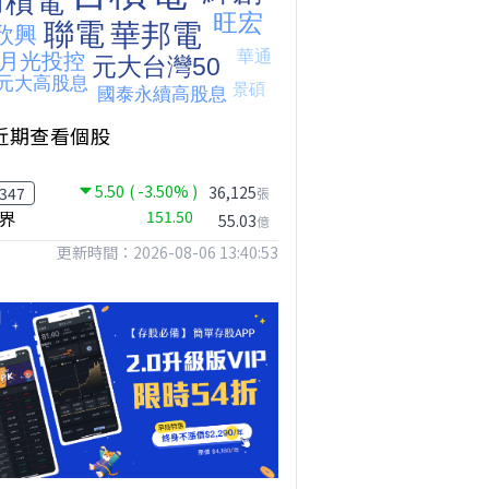
近期查看個股
5.50
( -3.50% )
36,125
347
張
【危機只解除一半?】台股暴漲後別急追！量縮反彈藏隱憂
台股何時會出現真正的大反彈?｜Mr.Jimmy高志銘 #李永年 #台股
台股狂飆近逾3000點，該追還是該等?｜Mr.Jimmy高志銘 #台股 #AI概念股 #台積電
界
151.50
55.03
億
更新時間：2026-08-06 13:40:53