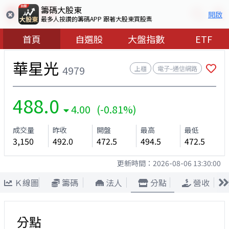
籌碼大股東
開啟
最多人按讚的籌碼APP 跟著大股東買股票
首頁
自選股
大盤指數
ETF
華星光
4979
上櫃
電子–通信網路
488.0
4.00 (-0.81%)
成交量
昨收
開盤
最高
最低
3,150
492.0
472.5
494.5
472.5
更新時間：
2026-08-06 13:30:00
Ｋ線圖
籌碼
法人
分點
營收
分點