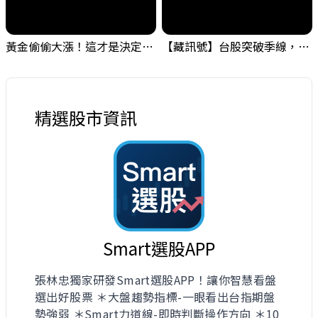
黃金偷偷大漲！這才是決定台股生死的「真風向球」！｜Mr.Jimmy高志銘 #黃金 #美元指數 #聯準會
【藏訊號】台股突破季線，週一我提醒了這個關鍵訊號
精選股市資訊
Smart選股APP
張林忠獨家研發Smart選股APP！讓你智慧看盤
選出好股票 ＊大盤趨勢指標-一眼看出台指期盤
勢強弱 ＊Smart力道線-即時判斷操作方向 ＊10