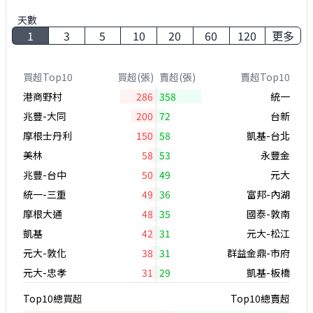
天數
1
3
5
10
20
60
120
更多
買超Top10
買超(張)
賣超(張)
賣超Top10
港商野村
286
358
統一
兆豐-大同
200
72
台新
摩根士丹利
150
58
凱基-台北
美林
58
53
永豐金
兆豐-台中
50
49
元大
統一-三重
49
36
富邦-內湖
摩根大通
48
35
國泰-敦南
凱基
42
31
元大-松江
元大-敦化
38
31
群益金鼎-市府
元大-忠孝
31
29
凱基-板橋
Top10總買超
Top10總賣超