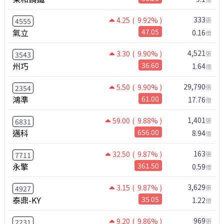
333
4.25
( 9.92% )
張
4555
氣立
47.05
0.16
億
4,521
3.30
( 9.90% )
張
3543
州巧
36.60
1.64
億
29,790
5.50
( 9.90% )
張
2354
鴻準
61.00
17.76
億
1,401
59.00
( 9.88% )
張
6831
邁科
656.00
8.94
億
163
32.50
( 9.87% )
張
7711
永擎
361.50
0.59
億
3,629
3.15
( 9.87% )
張
4927
泰鼎-KY
35.05
1.22
億
969
9.20
( 9.86% )
張
2231