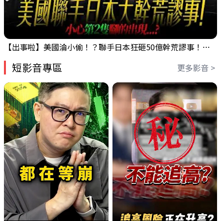
【出事啦】美國淪小偷！？聯手日本狂砸50億幹荒謬事！美元急殺黃金噴發，外資準備血洗台股！？｜ Mr.永年 李｜ 盤後講股 Mr.永年 李 2026 / 08 / 06
短影音專區
更多影音 >