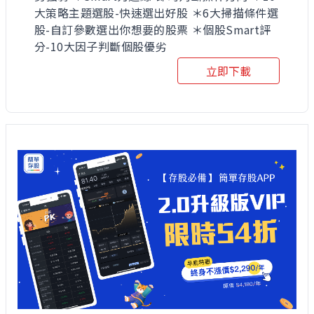
大策略主題選股-快速選出好股 ＊6大掃描條件選
股-自訂參數選出你想要的股票 ＊個股Smart評
分-10大因子判斷個股優劣
立即下載