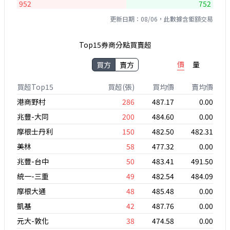
952
752
更新日期：08/06，此數據含鉅額交易
Top15券商分點買賣超
價
量
買方
賣方
買超Top15
買超(張)
買均價
賣均價
港商野村
286
487.17
0.00
兆豐-大同
200
484.60
0.00
摩根士丹利
150
482.50
482.31
美林
58
477.32
0.00
兆豐-台中
50
483.41
491.50
統一-三重
49
482.54
484.09
摩根大通
48
485.48
0.00
凱基
42
487.76
0.00
元大-敦化
38
474.58
0.00