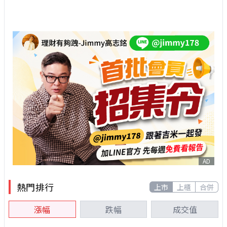
AD
熱門排行
上市
上櫃
合併
漲幅
跌幅
成交值