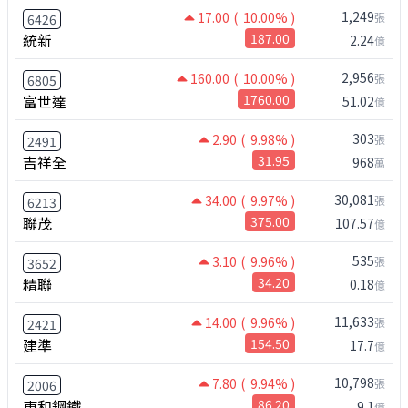
1,249
17.00
( 10.00% )
張
6426
統新
187.00
2.24
億
2,956
160.00
( 10.00% )
張
6805
富世達
1760.00
51.02
億
303
2.90
( 9.98% )
張
2491
吉祥全
31.95
968
萬
30,081
34.00
( 9.97% )
張
6213
聯茂
375.00
107.57
億
535
3.10
( 9.96% )
張
3652
精聯
34.20
0.18
億
11,633
14.00
( 9.96% )
張
2421
建準
154.50
17.7
億
10,798
7.80
( 9.94% )
張
2006
東和鋼鐵
86.20
9.1
億