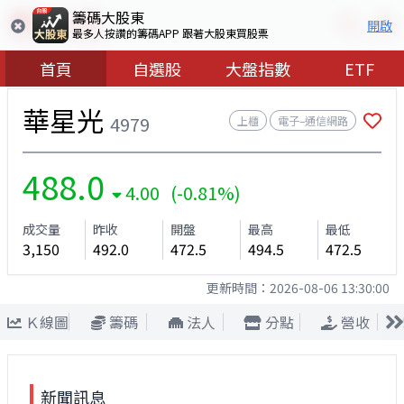
籌碼大股東
開啟
最多人按讚的籌碼APP 跟著大股東買股票
首頁
自選股
大盤指數
ETF
華星光
4979
上櫃
電子–通信網路
488.0
4.00 (-0.81%)
成交量
昨收
開盤
最高
最低
3,150
492.0
472.5
494.5
472.5
更新時間：
2026-08-06 13:30:00
Ｋ線圖
籌碼
法人
分點
營收
新聞訊息