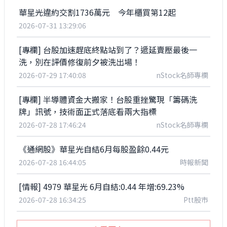
華星光違約交割1736萬元 今年櫃買第12起
2026-07-31 13:29:06
[專欄] 台股加速趕底終點站到了？遞延賣壓最後一
洗，別在評價修復前夕被洗出場！
2026-07-29 17:40:08
nStock名師專欄
[專欄] 半導體資金大搬家！台股重挫驚現「籌碼洗
牌」訊號，技術面正式落底看兩大指標
2026-07-28 17:46:24
nStock名師專欄
《通網股》華星光自結6月每股盈餘0.44元
2026-07-28 16:44:05
時報新聞
[情報] 4979 華星光 6月自結:0.44 年增:69.23%
2026-07-28 16:34:25
Ptt股市