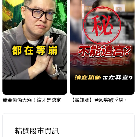
黃金偷偷大漲！這才是決定台股生死的「真風向球」！｜Mr.Jimmy高志銘 #黃金 #美元指數 #聯準會
【藏訊號】台股突破季線，週一我提醒了這個關鍵訊號
精選股市資訊