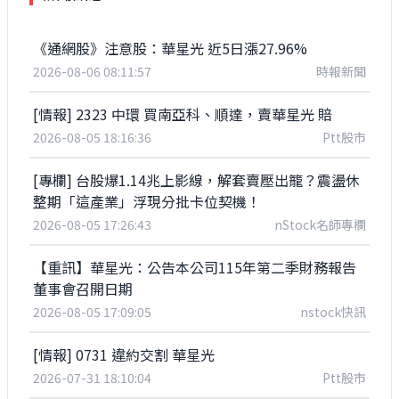
《通網股》注意股：華星光 近5日漲27.96%
2026-08-06 08:11:57
時報新聞
[情報] 2323 中環 買南亞科、順達，賣華星光 賠
2026-08-05 18:16:36
Ptt股市
[專欄] 台股爆1.14兆上影線，解套賣壓出籠？震盪休
整期「這產業」浮現分批卡位契機！
2026-08-05 17:26:43
nStock名師專欄
【重訊】華星光：公告本公司115年第二季財務報告
董事會召開日期
2026-08-05 17:09:05
nstock快訊
[情報] 0731 違約交割 華星光
2026-07-31 18:10:04
Ptt股市