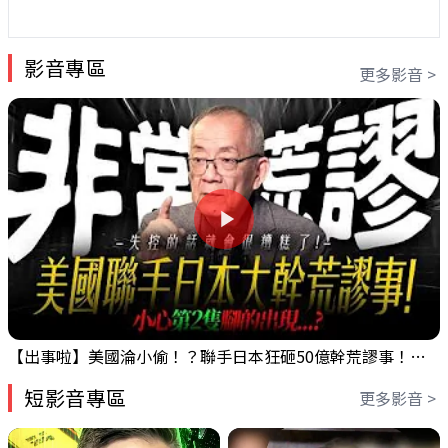
影音專區
更多影音 >
【出事啦】美國淪小偷！？聯手日本狂砸50億幹荒謬事！美元急殺黃金噴發，外資準備血洗台股！？｜ Mr.永年 李｜ 盤後講股 Mr.永年 李 2026 / 08 / 06
短影音專區
更多影音 >