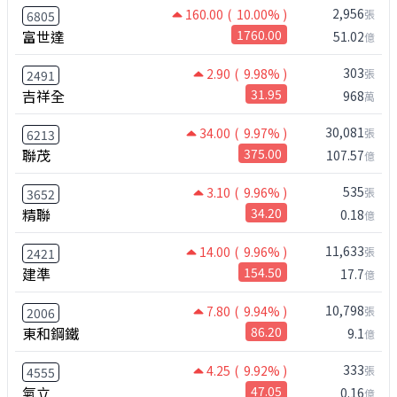
2,956
160.00
( 10.00% )
張
6805
富世達
1760.00
51.02
億
303
2.90
( 9.98% )
張
2491
吉祥全
31.95
968
萬
30,081
34.00
( 9.97% )
張
6213
聯茂
375.00
107.57
億
535
3.10
( 9.96% )
張
3652
精聯
34.20
0.18
億
11,633
14.00
( 9.96% )
張
2421
建準
154.50
17.7
億
10,798
7.80
( 9.94% )
張
2006
東和鋼鐵
86.20
9.1
億
333
4.25
( 9.92% )
張
4555
氣立
47.05
0.16
億