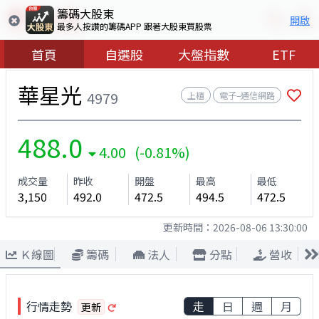
籌碼大股東
開啟
最多人按讚的籌碼APP 跟著大股東買股票
首頁
自選股
大盤指數
ETF
華星光
4979
上櫃
電子–通信網路
488.0
4.00 (-0.81%)
成交量
昨收
開盤
最高
最低
3,150
492.0
472.5
494.5
472.5
更新時間：
2026-08-06 13:30:00
Ｋ線圖
籌碼
法人
分點
營收
行情走勢
走
日
週
月
更新