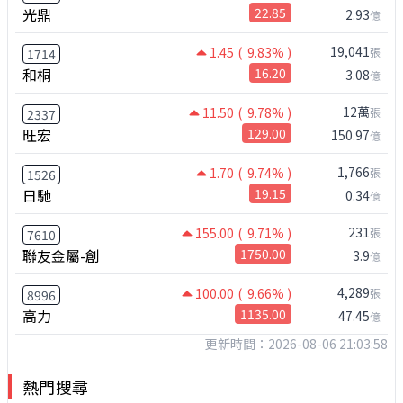
光鼎
22.85
2.93
億
19,041
1.45
( 9.83% )
張
1714
和桐
16.20
3.08
億
12萬
11.50
( 9.78% )
張
2337
旺宏
129.00
150.97
億
1,766
1.70
( 9.74% )
張
1526
日馳
19.15
0.34
億
231
155.00
( 9.71% )
張
7610
聯友金屬-創
1750.00
3.9
億
4,289
100.00
( 9.66% )
張
8996
高力
1135.00
47.45
億
更新時間：2026-08-06 21:03:58
熱門搜尋