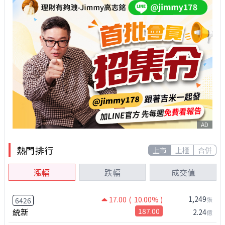
AD
熱門排行
上市
上櫃
合併
漲幅
跌幅
成交值
1,249
17.00
( 10.00% )
張
6426
統新
187.00
2.24
億