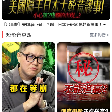
【出事啦】美國淪小偷！？聯手日本狂砸50億幹荒謬事！美元急殺黃金噴發，外資準備血洗台股！？｜ Mr.永年 李｜ 盤後講股 Mr.永年 李 2026 / 08 / 06
短影音專區
更多影音 >