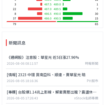
3
487.5
489.0
1
22
487.0
489.5
7
8
486.5
490.0
30
37
486.0
490.5
15
79
65
新聞訊息
《通網股》注意股：華星光 近5日漲27.96%
2026-08-06 08:11:57
時報新聞
[情報] 2323 中環 買南亞科、順達，賣華星光 賠
2026-08-05 18:16:36
Ptt股市
[專欄] 台股爆1.14兆上影線，解套賣壓出籠？震盪休整期「這產業」浮現分批卡位契機！
2026-08-05 17:26:43
nStock名師專欄