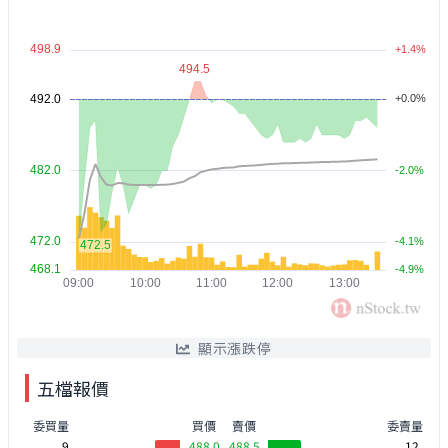
顯示漲跌停
五檔報價
委買量
買價
賣價
委賣量
9
488.0
488.5
12