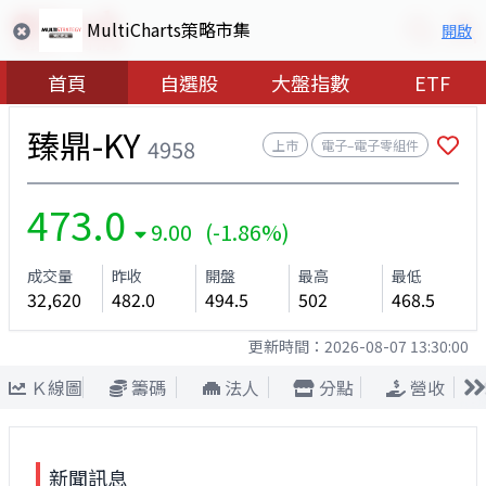
MultiCharts策略市集
開啟
首頁
自選股
大盤指數
ETF
臻鼎-KY
4958
上市
電子–電子零組件
473.0
9.00 (-1.86%)
成交量
昨收
開盤
最高
最低
32,620
482.0
494.5
502
468.5
更新時間：
2026-08-07 13:30:00
Ｋ線圖
籌碼
法人
分點
營收
新聞訊息