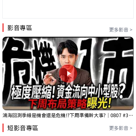
影音專區
更多影音 >
鴻海回測季線是機會還是危機!?下周準備幹大事?｜0807 #3661 #2317 #2317鴻海
短影音專區
更多影音 >