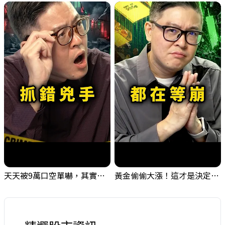
天天被9萬口空單嚇，其實你盯錯地方了｜Mr.Jimmy高志銘 #台股 #外資期貨 #融資
黃金偷偷大漲！這才是決定台股生死的「真風向球」！｜Mr.Jimmy高志銘 #黃金 #美元指數 #聯準會