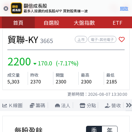
翻倍成長股
開啟
最多人按讚的成長股APP 買對股票賺一波
首頁
自選股
大盤指數
ETF
貿聯-KY
3665
上市
電子–其他電子
2200
170.0 (-7.17%)
成交量
昨收
開盤
最高
最低
5,303
2370
2300
2300
2185
更新時間：
2026-08-07 13:30:00
Ｋ線圖
籌碼
法人
分點
營收
每股盈餘
季
年