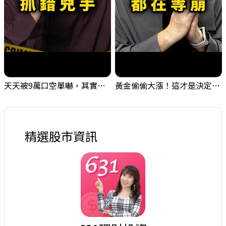
天天被9萬口空單嚇，其實你盯錯地方了｜Mr.Jimmy高志銘 #台股 #外資期貨 #融資
黃金偷偷大漲！這才是決定台股生死的「真風向球」！｜Mr.Jimmy高志銘 #黃金 #美元指數 #聯準會
精選股市資訊