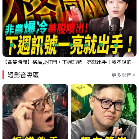
【貪婪時間】格局要打開，下週訊號一亮就出手！我不說的話還真一堆人不知道！｜錢進大趨勢 Mr.智霖 陳 2026/08/08
短影音專區
更多影音 >