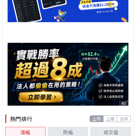
AD
熱門排行
上市
上櫃
合併
漲幅
跌幅
成交值