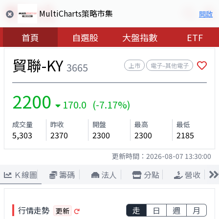
MultiCharts策略市集
開啟
首頁
自選股
大盤指數
ETF
貿聯-KY
3665
上市
電子–其他電子
2200
170.0 (-7.17%)
成交量
昨收
開盤
最高
最低
5,303
2370
2300
2300
2185
更新時間：
2026-08-07 13:30:00
Ｋ線圖
籌碼
法人
分點
營收
行情走勢
走
日
週
月
更新