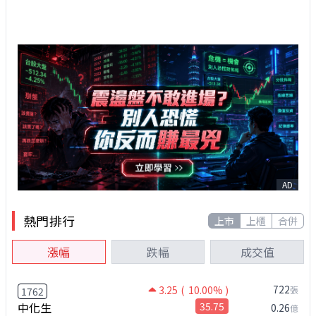
AD
熱門排行
上市
上櫃
合併
漲幅
跌幅
成交值
722
3.25
( 10.00% )
張
1762
中化生
35.75
0.26
億