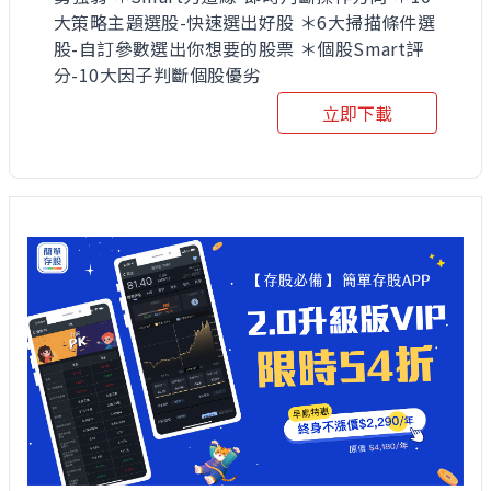
大策略主題選股-快速選出好股 ＊6大掃描條件選
股-自訂參數選出你想要的股票 ＊個股Smart評
分-10大因子判斷個股優劣
立即下載