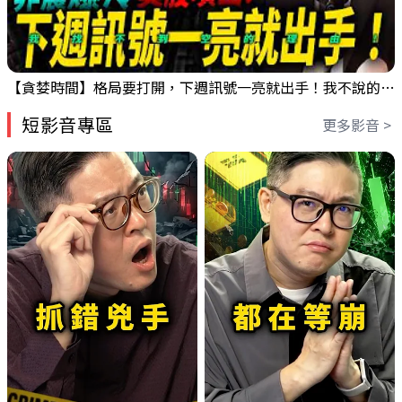
【貪婪時間】格局要打開，下週訊號一亮就出手！我不說的話還真一堆人不知道！｜錢進大趨勢 Mr.智霖 陳 2026/08/08
短影音專區
更多影音 >