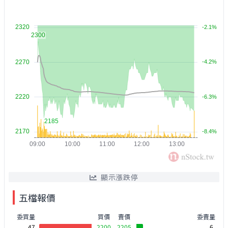
顯示漲跌停
五檔報價
委買量
買價
賣價
委賣量
47
2200
2205
6