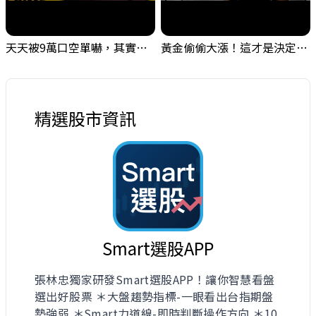
天天被9萬口空單嚇，其實你盯錯地方了｜Mr.Jimmy高志銘 #台股 #外資期貨 #融資
黃金偷偷大漲！這才是決定台股生死的「真風向球」！｜Mr.Jimmy高志銘 #黃金 #美元指數 #聯準會
精選股市資訊
Smart選股APP
張林忠獨家研發Smart選股APP！讓你智慧看盤
選出好股票 ＊大盤趨勢指標-一眼看出台指期盤
勢強弱 ＊Smart力道線-即時判斷操作方向 ＊10