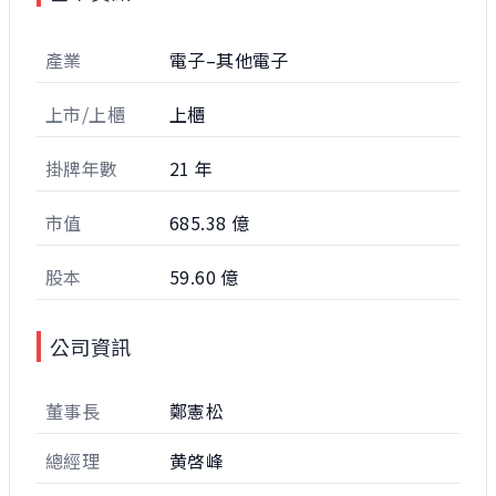
產業
電子–其他電子
上市/上櫃
上櫃
掛牌年數
21 年
市值
685.38 億
股本
59.60 億
公司資訊
董事長
鄭憲松
總經理
黄啓峰