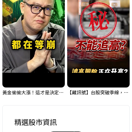
黃金偷偷大漲！這才是決定台股生死的「真風向球」！｜Mr.Jimmy高志銘 #黃金 #美元指數 #聯準會
【藏訊號】台股突破季線，週一我提醒了這個關鍵訊號
精選股市資訊