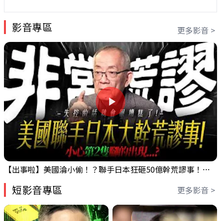
影音專區
更多影音 >
【出事啦】美國淪小偷！？聯手日本狂砸50億幹荒謬事！美元急殺黃金噴發，外資準備血洗台股！？｜ Mr.永年 李｜ 盤後講股 Mr.永年 李 2026 / 08 / 06
短影音專區
更多影音 >