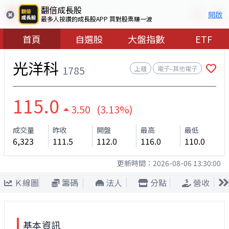
翻倍成長股
開啟
最多人按讚的成長股APP 買對股票賺一波
首頁
自選股
大盤指數
ETF
光洋科
1785
上櫃
電子–其他電子
115.0
3.50 (3.13%)
成交量
昨收
開盤
最高
最低
6,323
111.5
112.0
116.0
110.0
更新時間：
2026-08-06 13:30:00
Ｋ線圖
籌碼
法人
分點
營收
基本資訊