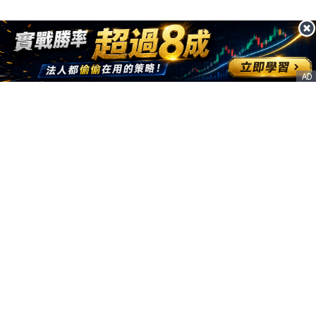
AD
客服信箱
service@nstock.tw
商業合作
點擊前往 >
訂單查詢
客服支援
序號兌換
© 2020. 凱衛資訊股份有限公司(統編:21261212) All Rights Reserved.