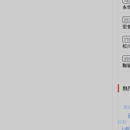
78
永
25
宏
77
松
35
聯
熱