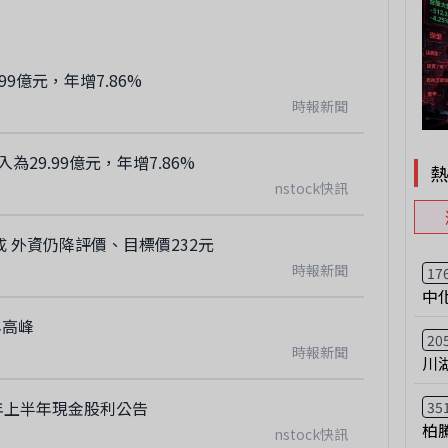
99億元，年增7.86%
時報新聞
為29.99億元，年增7.86%
nstock快訊
 外資仍降評價、目標價232元
時報新聞
17
中
年高峰
20
時報新聞
川
年上半年現金股利公告
35
柏
nstock快訊