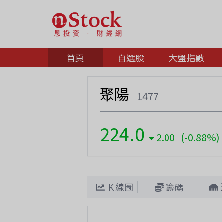
首頁
自選股
大盤指數
聚陽
1477
224.0
2.00 (-0.88%)
Ｋ線圖
籌碼