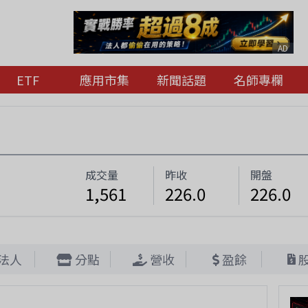
AD
ETF
應用市集
新聞話題
名師專欄
成交量
昨收
開盤
1,561
226.0
226.0
法人
分點
營收
盈餘