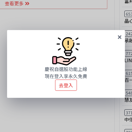
富
查看更多
65
晶
24
承
77
LI
慶祝自選股功能上線
61
現在登入享永久免費
百
去登入
54
慧
37
中