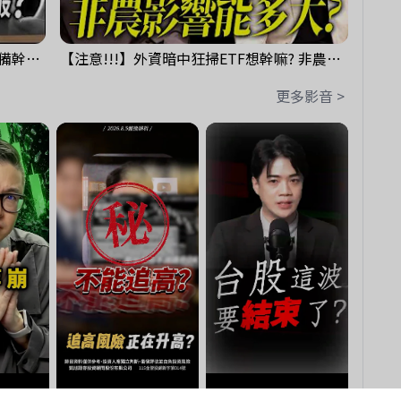
鴻海回測季線是機會還是危機!?下周準備幹大事?｜0807 #3661 #2317 #2317鴻海
【注意!!!】外資暗中狂掃ETF想幹嘛? 非農影響能多大?!｜ Mr.永年 李 / Mr.JIMMY 高志銘 / 理財有夠跩
更多影音 >