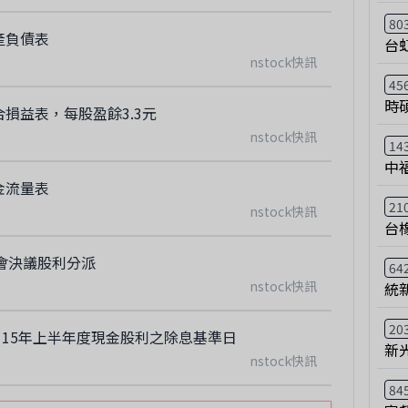
80
產負債表
台
nstock快訊
45
時
合損益表，每股盈餘3.3元
nstock快訊
14
中
金流量表
21
nstock快訊
台
會決議股利分派
64
nstock快訊
統
20
15年上半年度現金股利之除息基準日
新
nstock快訊
84