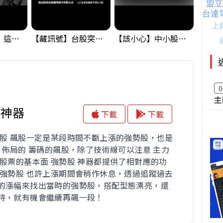
黃金偷偷大漲！這才是決定台股生死的「真風向球」！｜Mr.Jimmy高志銘 #黃金 #美元指數 #聯準會
【藏訊號】台股突破季線，週一我提醒了這個關鍵訊號
【該小心】中小股派對結束 ? 關鍵訊號都指向...
0
主
股神器
下載
下載
勢股 飆股一定是某段時間不斷上漲的強勢股，也是
力 佈局的 籌碼的飆股，除了技術線可以注意 主力
與股票的基本面 強勢股 神器都提供了相對應的功
 強勢股 也許上漲期間會稍作休息，透過追蹤過去
的漲幅來找出當時的強勢股，搭配型態漂亮，還
持，就有機會繼續再飆一段！