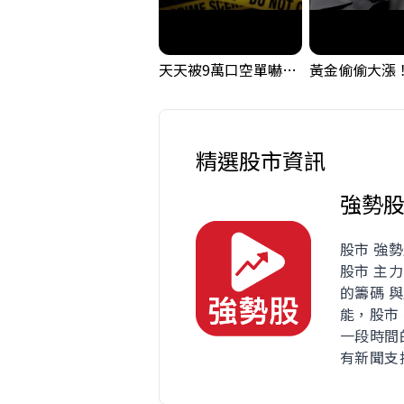
天天被9萬口空單嚇，其實你盯錯地方了｜Mr.Jimmy高志銘 #台股 #外資期貨 #融資
精選股市資訊
強勢
股市 強
股市 主
的籌碼 
能，股市
一段時間
有新聞支