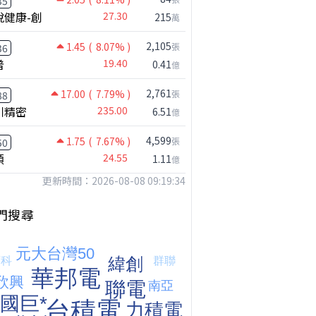
35
悅健康-創
27.30
215
萬
2,105
1.45
( 8.07% )
張
36
普
19.40
0.41
億
【嚇死人】我買了一檔股票後馬上跌停 ! 超神反轉，結局令人傻眼 !｜ Mr.永年 李｜ 盤後講股 Mr.永年 李 2026 / 08 / 07
2,761
17.00
( 7.79% )
張
88
川精密
235.00
6.51
億
4,599
1.75
( 7.67% )
張
50
穎
24.55
1.11
億
更新時間：2026-08-08 09:19:34
門搜尋