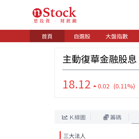
首頁
自選股
大盤指數
主動復華金融股息
18.12
0.02 (0.11%)
Ｋ線圖
籌碼
三大法人