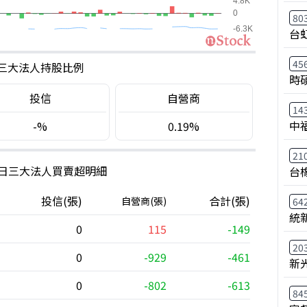
80
台
45
三大法人持股比例
時
投信
自營商
14
中
-%
0.19%
21
0日三大法人買賣超明細
台
投信(張)
合計(張)
自營商(張)
64
統
0
115
-149
20
0
-929
-461
新
0
-802
-613
84