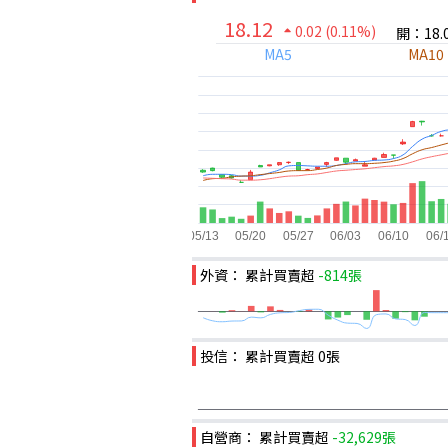
18.12
0.02
(0.11%)
開：18.
MA5
MA10
外資： 累計買賣超
-814張
投信： 累計買賣超
0張
自營商： 累計買賣超
-32,629張