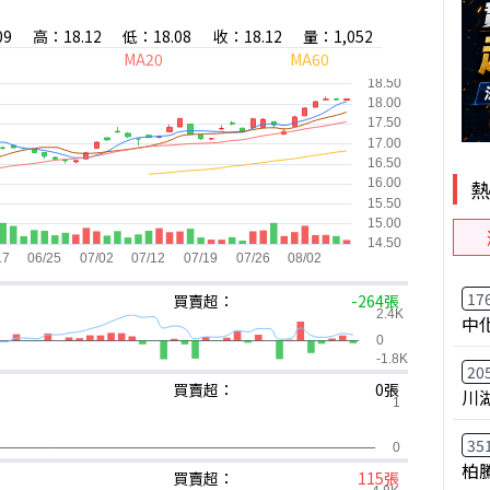
09
高：18.12
低：18.08
收：18.12
量：1,052
MA20
MA60
17
買賣超：
-264張
中
20
買賣超：
0張
川
35
柏
買賣超：
115張