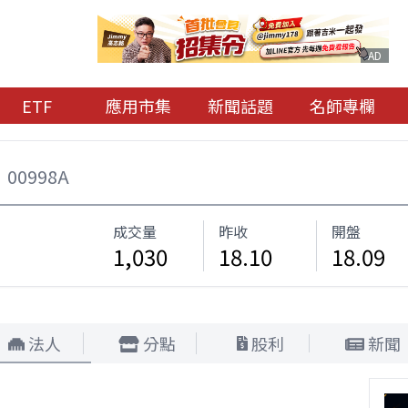
AD
ETF
應用市集
新聞話題
名師專欄
00998A
成交量
昨收
開盤
1,030
18.10
18.09
法人
分點
股利
新聞