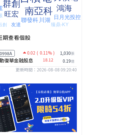
台股狂飆1200點，但還有兩關沒過｜Mr.Jimmy高志銘 #台股 #期貨 #加權指數
【我被黑了?】是真的聽不懂嗎...還是... #股票分析 #因果分析
撐台股的不是投信，是買ETF的你自己｜Mr.Jimmy高志銘 #ETF #投信買超 #台股
近期查看個股
0.02
( 0.11% )
1,030
0998A
張
動復華金融股息
18.12
0.19
億
更新時間：2026-08-08 09:20:40