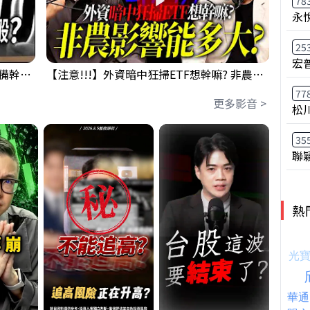
78
永
25
宏
鴻海回測季線是機會還是危機!?下周準備幹大事?｜0807 #3661 #2317 #2317鴻海
【注意!!!】外資暗中狂掃ETF想幹嘛? 非農影響能多大?!｜ Mr.永年 李 / Mr.JIMMY 高志銘 / 理財有夠跩
77
更多影音 >
松
35
聯
熱