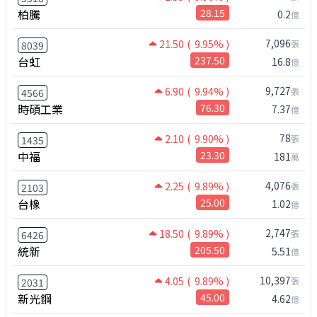
柏騰
28.15
0.2
億
7,096
21.50
( 9.95% )
張
8039
台虹
237.50
16.8
億
9,727
6.90
( 9.94% )
張
4566
時碩工業
76.30
7.37
億
78
2.10
( 9.90% )
張
1435
中福
23.30
181
萬
4,076
2.25
( 9.89% )
張
2103
台橡
25.00
1.02
億
2,747
18.50
( 9.89% )
張
6426
統新
205.50
5.51
億
10,397
4.05
( 9.89% )
張
2031
新光鋼
45.00
4.62
億