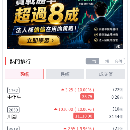
AD
熱門排行
上市
上櫃
合併
漲幅
跌幅
成交值
722
3.25
( 10.00% )
張
1762
中化生
35.75
0.26
億
310
1010.00
( 10.00% )
張
2059
川湖
11110.00
34.44
億
721
2.55
( 9.96% )
張
3518