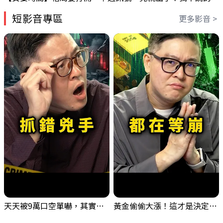
短影音專區
更多影音 >
天天被9萬口空單嚇，其實你盯錯地方了｜Mr.Jimmy高志銘 #台股 #外資期貨 #融資
黃金偷偷大漲！這才是決定台股生死的「真風向球」！｜Mr.Jimmy高志銘 #黃金 #美元指數 #聯準會