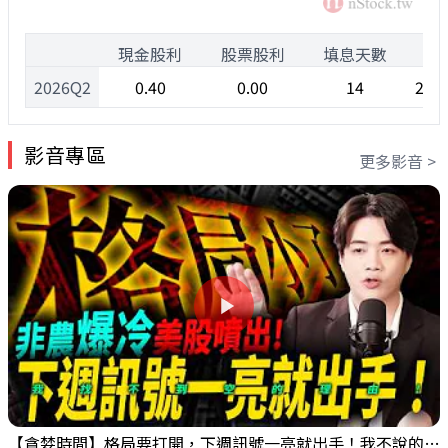
1
現金股利
股票股利
填息天數
除
2026Q2
0.40
0.00
14
202
影音專區
更多影音 >
【貪婪時間】格局要打開，下週訊號一亮就出手！我不說的話還真一堆人不知道！｜錢進大趨勢 Mr.智霖 陳 2026/08/08