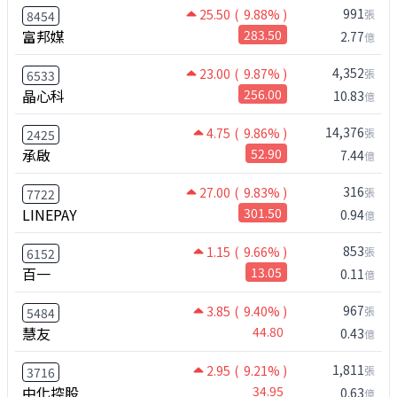
991
25.50
( 9.88% )
張
8454
富邦媒
283.50
2.77
億
4,352
23.00
( 9.87% )
張
6533
晶心科
256.00
10.83
億
14,376
4.75
( 9.86% )
張
2425
承啟
52.90
7.44
億
316
27.00
( 9.83% )
張
7722
LINEPAY
301.50
0.94
億
853
1.15
( 9.66% )
張
6152
百一
13.05
0.11
億
967
3.85
( 9.40% )
張
5484
慧友
44.80
0.43
億
1,811
2.95
( 9.21% )
張
3716
中化控股
34.95
0.63
億