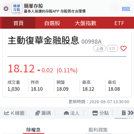
簡單存股
開啟
最多人按讚的存股APP 存股買在合理價
首頁
自選股
大盤指數
ETF
主動復華金融股息
00998A
上櫃
ETF
18.12
0.02 (0.11%)
成交量
昨收
開盤
最高
最低
1,030
18.10
18.09
18.12
18.08
更新時間：
2026-08-07 13:30:00
Ｋ線圖
籌碼
法人
分點
股
除權息
股利政策