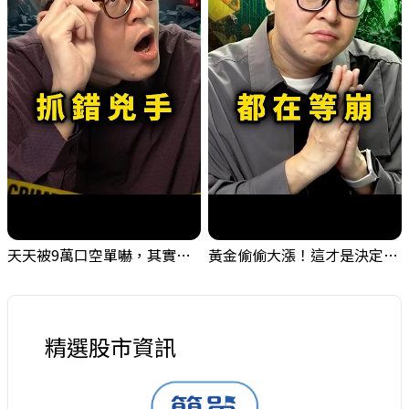
天天被9萬口空單嚇，其實你盯錯地方了｜Mr.Jimmy高志銘 #台股 #外資期貨 #融資
黃金偷偷大漲！這才是決定台股生死的「真風向球」！｜Mr.Jimmy高志銘 #黃金 #美元指數 #聯準會
精選股市資訊