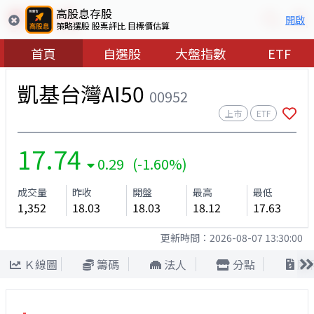
高股息存股
開啟
策略選股 股票評比 目標價估算
首頁
自選股
大盤指數
ETF
凱基台灣AI50
00952
上市
ETF
17.74
0.29 (-1.60%)
成交量
昨收
開盤
最高
最低
1,352
18.03
18.03
18.12
17.63
更新時間：
2026-08-07 13:30:00
Ｋ線圖
籌碼
法人
分點
股