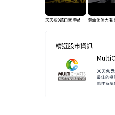
天天被9萬口空單嚇，其實你盯錯地方了｜Mr.Jimmy高志銘 #台股 #外資期貨 #融資
精選股市資訊
MultiC
30天免費
最佳的投
條件系統