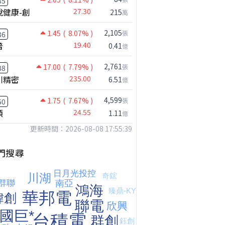
35
悅健康-創
27.30
215
萬
2,105
1.45
( 8.07% )
張
36
普
19.40
0.41
億
【嚇死人】我買了一檔股票後馬上跌停 ! 超神反轉，結局令人傻眼 !｜ Mr.永年 李｜ 盤後講股 Mr.永年 李 2026 / 08 / 07
2,761
17.00
( 7.79% )
張
88
川精密
235.00
6.51
億
4,599
1.75
( 7.67% )
張
50
穎
24.55
1.11
億
更新時間：2026-08-08 17:55:39
門搜尋