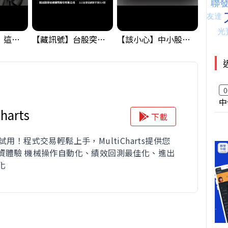
黃金偷偷大漲！這才是決定台股生死的「真風向球」！｜Mr.Jimmy高志銘 #黃金 #美元指數 #聯準會
【藏訊號】台股突破季線，週一我提醒了這個關鍵訊號
【該小心】中小股派對結束 ? 關鍵訊號都指向...
0
中
harts
下載
試用！程式交易輕鬆上手，MultiCharts提供您
資體驗 機械操作自動化、績效回測最佳化、進出
化