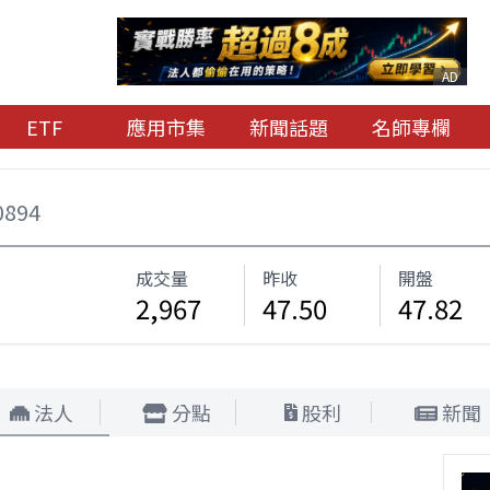
AD
ETF
應用市集
新聞話題
名師專欄
0894
成交量
昨收
開盤
2,967
47.50
47.82
法人
分點
股利
新聞