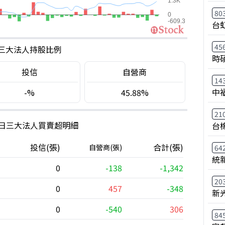
80
台
45
三大法人持股比例
時
投信
自營商
14
中
-%
45.88%
21
0日三大法人買賣超明細
台
投信(張)
合計(張)
自營商(張)
64
統
0
-138
-1,342
20
0
457
-348
新
0
-540
306
84