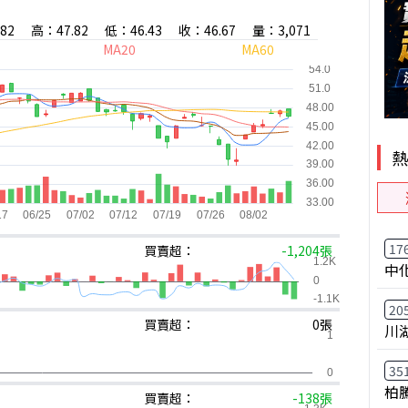
82
高：47.82
低：46.43
收：46.67
量：3,071
MA20
MA60
17
買賣超：
-1,204張
中
20
買賣超：
0張
川
35
柏
買賣超：
-138張