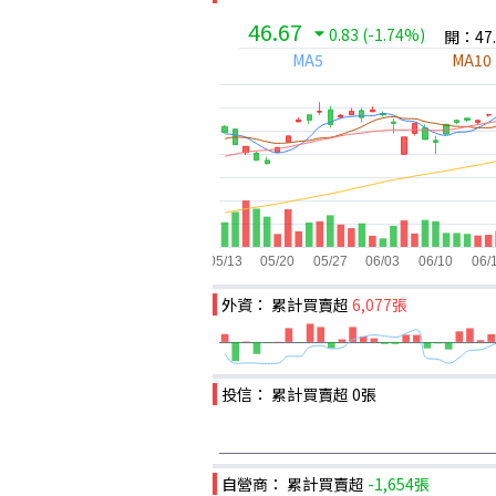
46.67
0.83
(-1.74%)
開：47.
MA5
MA10
外資： 累計買賣超
6,077張
投信： 累計買賣超
0張
自營商： 累計買賣超
-1,654張