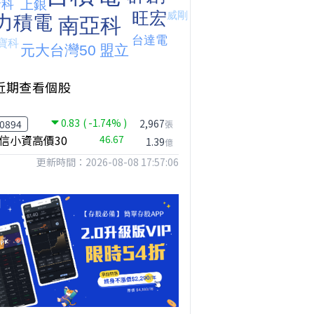
台股狂飆1200點，但還有兩關沒過｜Mr.Jimmy高志銘 #台股 #期貨 #加權指數
【我被黑了?】是真的聽不懂嗎...還是... #股票分析 #因果分析
撐台股的不是投信，是買ETF的你自己｜Mr.Jimmy高志銘 #ETF #投信買超 #台股
近期查看個股
0.83
( -1.74% )
2,967
0894
張
信小資高價30
46.67
1.39
億
更新時間：2026-08-08 17:57:06