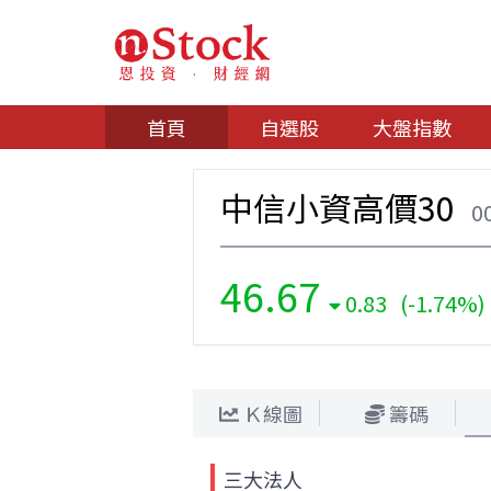
首頁
自選股
大盤指數
中信小資高價30
0
46.67
0.83 (-1.74%)
Ｋ線圖
籌碼
三大法人