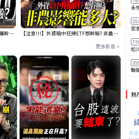
78
永
25
宏
鴻海回測季線是機會還是危機!?下周準備幹大事?｜0807 #3661 #2317 #2317鴻海
【注意!!!】外資暗中狂掃ETF想幹嘛? 非農影響能多大?!｜ Mr.永年 李 / Mr.JIMMY 高志銘 / 理財有夠跩
77
更多影音 >
松
35
聯
熱