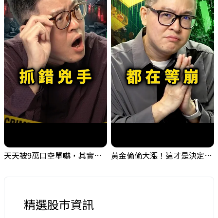
天天被9萬口空單嚇，其實你盯錯地方了｜Mr.Jimmy高志銘 #台股 #外資期貨 #融資
黃金偷偷大漲！這才是決定台股生死的「真風向球」！｜Mr.Jimmy高志銘 #黃金 #美元指數 #聯準會
精選股市資訊