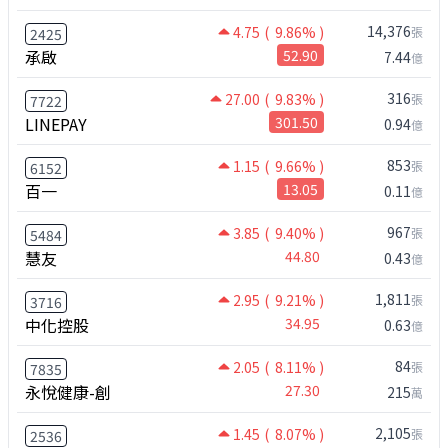
14,376
4.75
( 9.86% )
張
2425
承啟
52.90
7.44
億
316
27.00
( 9.83% )
張
7722
LINEPAY
301.50
0.94
億
853
1.15
( 9.66% )
張
6152
百一
13.05
0.11
億
967
3.85
( 9.40% )
張
5484
慧友
44.80
0.43
億
1,811
2.95
( 9.21% )
張
3716
中化控股
34.95
0.63
億
84
2.05
( 8.11% )
張
7835
永悅健康-創
27.30
215
萬
2,105
1.45
( 8.07% )
張
2536