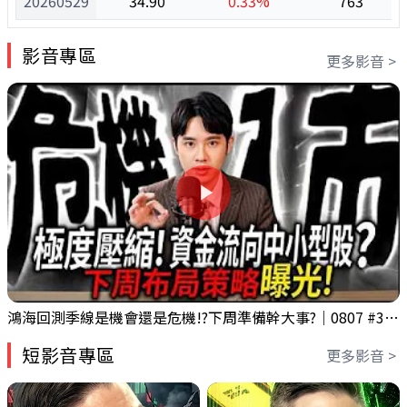
20260529
34.90
0.33%
763
影音專區
更多影音 >
鴻海回測季線是機會還是危機!?下周準備幹大事?｜0807 #3661 #2317 #2317鴻海
短影音專區
更多影音 >