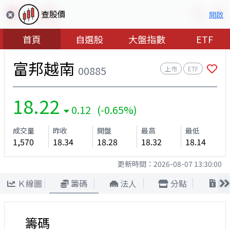
查股價
開啟
首頁
自選股
大盤指數
ETF
富邦越南
00885
上市
ETF
18.22
0.12 (-0.65%)
成交量
昨收
開盤
最高
最低
1,570
18.34
18.28
18.32
18.14
更新時間：
2026-08-07 13:30:00
Ｋ線圖
籌碼
法人
分點
股
籌碼