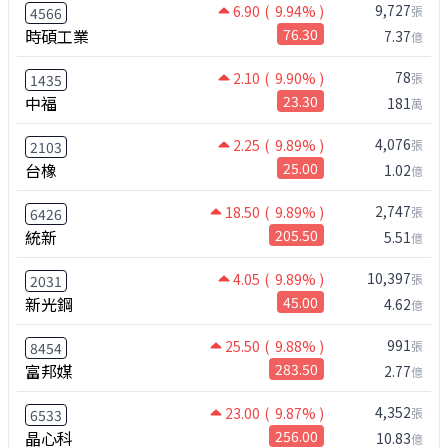
9,727
6.90
( 9.94% )
張
4566
時碩工業
76.30
7.37
億
78
2.10
( 9.90% )
張
1435
中福
23.30
181
萬
4,076
2.25
( 9.89% )
張
2103
台橡
25.00
1.02
億
2,747
18.50
( 9.89% )
張
6426
統新
205.50
5.51
億
10,397
4.05
( 9.89% )
張
2031
新光鋼
45.00
4.62
億
991
25.50
( 9.88% )
張
8454
富邦媒
283.50
2.77
億
4,352
23.00
( 9.87% )
張
6533
晶心科
256.00
10.83
億