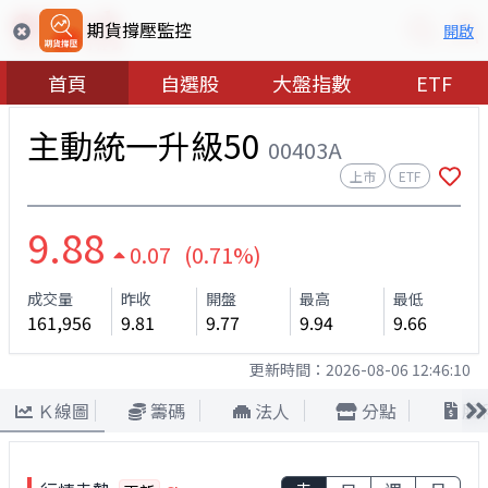
期貨撐壓監控
開啟
首頁
自選股
大盤指數
ETF
主動統一升級50
00403A
上市
ETF
9.88
0.07 (0.71%)
成交量
昨收
開盤
最高
最低
161,956
9.81
9.77
9.94
9.66
更新時間：
2026-08-06 12:46:10
Ｋ線圖
籌碼
法人
分點
股