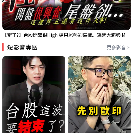
【衝了?】台股開盤很High 結果尾盤卻這樣... 錢進大趨勢 Mr.智霖 陳 2026/08/05
短影音專區
更多影音 >