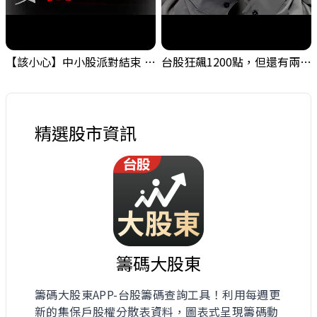
【該小心】中小股派對結束 ? 關鍵訊號都指向...
台股狂飆1200點，但還有兩關沒過｜Mr.Jimmy高志銘 #台股 #期貨 #加權指數
精選股市資訊
籌碼大股東
籌碼大股東APP-台股籌碼查詢工具！利用每週更
新的集保戶股權分散表資料，圖表式呈現籌碼動