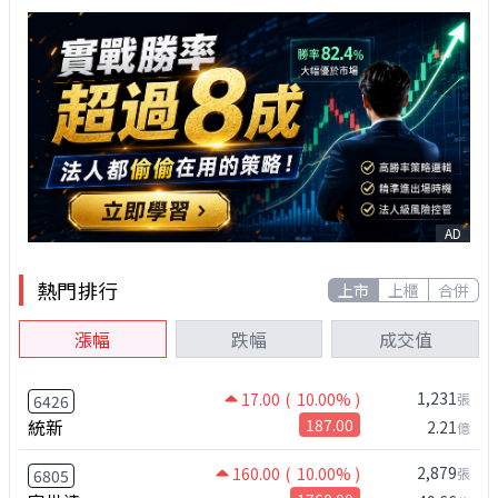
AD
熱門排行
上市
上櫃
合併
漲幅
跌幅
成交值
1,231
17.00
( 10.00% )
張
6426
統新
187.00
2.21
億
2,879
160.00
( 10.00% )
張
6805