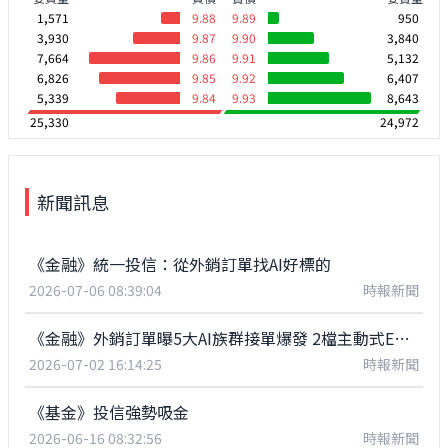
1,571
9.88
9.89
950
3,930
9.87
9.90
3,840
7,664
9.86
9.91
5,132
6,826
9.85
9.92
6,407
5,339
9.84
9.93
8,643
25,330
24,972
新聞訊息
《金融》統一投信：從外銷訂單找AI好標的
2026-07-06 08:39:04
時報新聞
《金融》外銷訂單曝5大AI族群接單爆發 2檔主動式ETF搶卡位長線紅利
2026-07-02 16:14:25
時報新聞
《基金》投信強勢吸金
2026-06-16 08:32:56
時報新聞