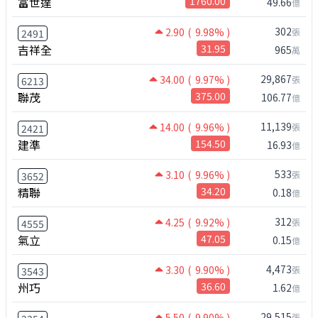
富世達
1760.00
49.66
億
302
2.90
( 9.98% )
張
2491
吉祥全
31.95
965
萬
29,867
34.00
( 9.97% )
張
6213
聯茂
375.00
106.77
億
11,139
14.00
( 9.96% )
張
2421
建準
154.50
16.93
億
533
3.10
( 9.96% )
張
3652
精聯
34.20
0.18
億
312
4.25
( 9.92% )
張
4555
氣立
47.05
0.15
億
4,473
3.30
( 9.90% )
張
3543
州巧
36.60
1.62
億
29,515
5.50
( 9.90% )
張