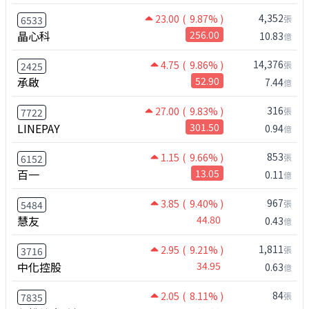
4,352
23.00
( 9.87% )
張
6533
晶心科
256.00
10.83
億
14,376
4.75
( 9.86% )
張
2425
承啟
52.90
7.44
億
316
27.00
( 9.83% )
張
7722
LINEPAY
301.50
0.94
億
853
1.15
( 9.66% )
張
6152
百一
13.05
0.11
億
967
3.85
( 9.40% )
張
5484
慧友
44.80
0.43
億
1,811
2.95
( 9.21% )
張
3716
中化控股
34.95
0.63
億
84
2.05
( 8.11% )
張
7835