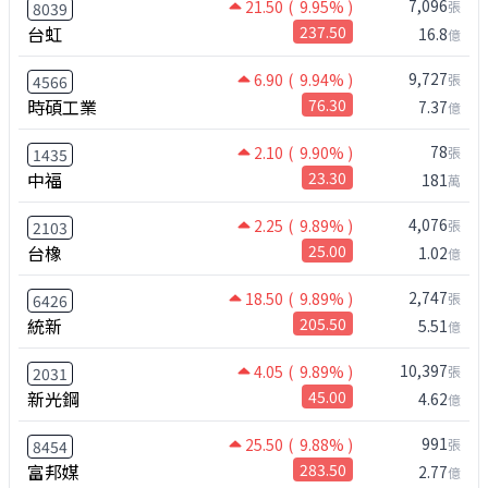
7,096
21.50
( 9.95% )
張
8039
台虹
237.50
16.8
億
9,727
6.90
( 9.94% )
張
4566
時碩工業
76.30
7.37
億
78
2.10
( 9.90% )
張
1435
中福
23.30
181
萬
4,076
2.25
( 9.89% )
張
2103
台橡
25.00
1.02
億
2,747
18.50
( 9.89% )
張
6426
統新
205.50
5.51
億
10,397
4.05
( 9.89% )
張
2031
新光鋼
45.00
4.62
億
991
25.50
( 9.88% )
張
8454
富邦媒
283.50
2.77
億