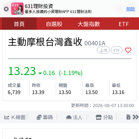
631理財投資
開啟
最多人按讚的小資理財APP 631理財法則
首頁
自選股
大盤指數
ETF
主動摩根台灣鑫收
00401A
上市
ETF
13.23
0.16 (-1.19%)
成交量
昨收
開盤
最高
最低
6,739
13.39
13.50
13.50
13.16
更新時間：
2026-08-07 13:30:00
Ｋ線圖
籌碼
法人
分點
股