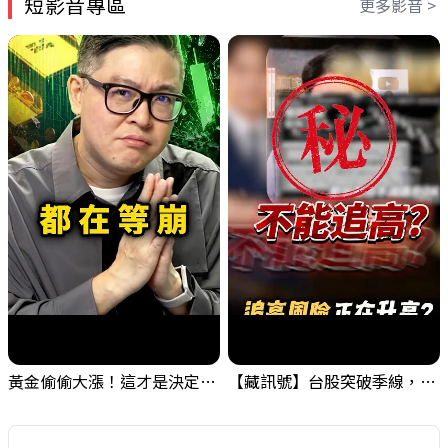
短影音專區
更多影音 >
黃金偷偷大漲！這才是決定台股生死的「真風向球」！｜Mr.Jimmy高志銘 #黃金 #美元指數 #聯準會
【藏訊號】台股突破季線，週一我提醒了這個關鍵訊號