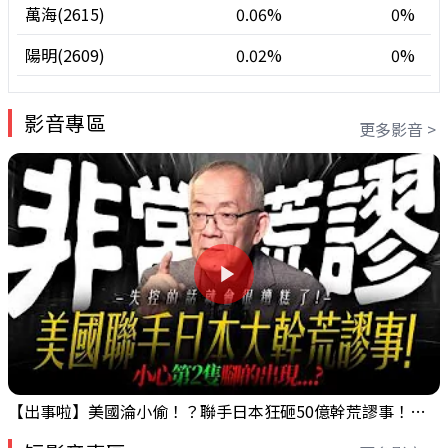
萬海(2615)
0.06%
0%
陽明(2609)
0.02%
0%
影音專區
更多影音 >
【出事啦】美國淪小偷！？聯手日本狂砸50億幹荒謬事！美元急殺黃金噴發，外資準備血洗台股！？｜ Mr.永年 李｜ 盤後講股 Mr.永年 李 2026 / 08 / 06