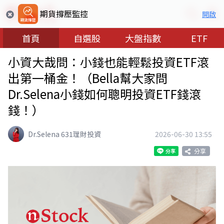
期貨撐壓監控
開啟
首頁
自選股
大盤指數
ETF
小資大哉問：小錢也能輕鬆投資ETF滾
出第一桶金！（Bella幫大家問
Dr.Selena小錢如何聰明投資ETF錢滾
錢！）
Dr.Selena 631理財投資
2026-06-30 13:55
分享