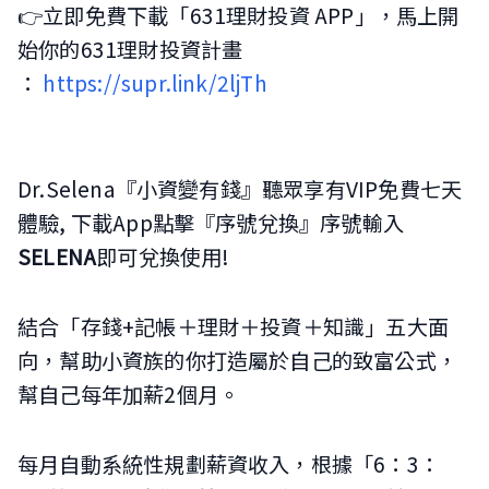
👉立即免費下載「631理財投資 APP」，馬上開
始你的631理財投資計畫
：
https://supr.link/2ljTh
Dr.Selena『小資變有錢』聽眾享有VIP免費七天
體驗, 下載App點擊『序號兌換』序號輸入
SELENA
即可兌換使用!
結合「存錢+記帳＋理財＋投資＋知識」五大面
向，幫助小資族的你打造屬於自己的致富公式，
幫自己每年加薪2個月。
每月自動系統性規劃薪資收入，根據「6：3：