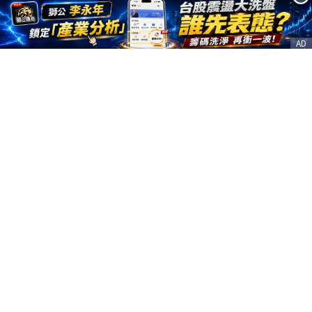
AD
客服信箱
service@nstock.tw
商業合作
點擊前往 >
訂單查詢
客服支援
序號兌換
© 2020. 凱衛資訊股份有限公司(統編:21261212) All Rights Reserved.