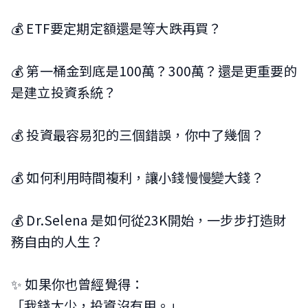
💰 ETF要定期定額還是等大跌再買？
💰 第一桶金到底是100萬？300萬？還是更重要的
是建立投資系統？
💰 投資最容易犯的三個錯誤，你中了幾個？
💰 如何利用時間複利，讓小錢慢慢變大錢？
💰 Dr.Selena 是如何從23K開始，一步步打造財
務自由的人生？
✨ 如果你也曾經覺得：
「我錢太少，投資沒有用。」