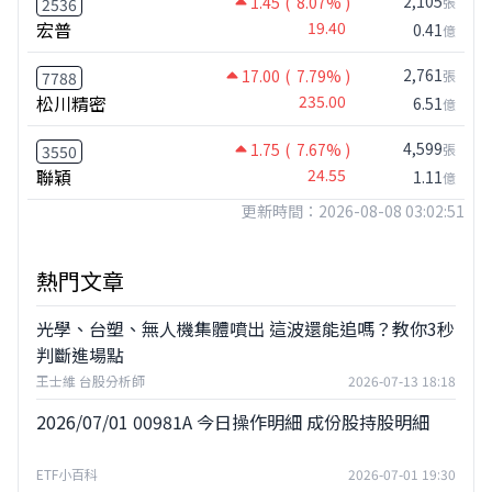
2,105
1.45
( 8.07% )
張
2536
宏普
19.40
0.41
億
2,761
17.00
( 7.79% )
張
7788
松川精密
235.00
6.51
億
4,599
1.75
( 7.67% )
張
3550
聯穎
24.55
1.11
億
更新時間：2026-08-08 03:02:51
熱門文章
光學、台塑、無人機集體噴出 這波還能追嗎？教你3秒
判斷進場點
王士維 台股分析師
2026-07-13 18:18
2026/07/01 00981A 今日操作明細 成份股持股明細
ETF小百科
2026-07-01 19:30