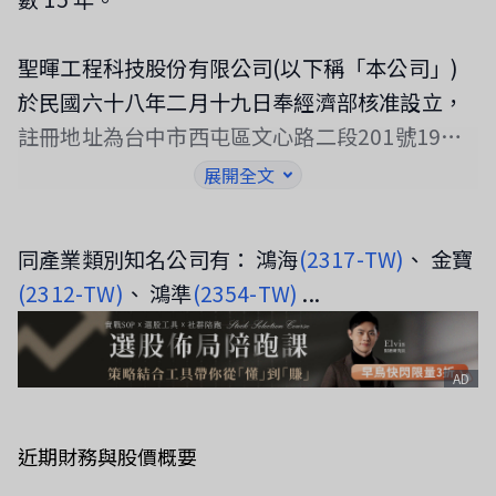
聖暉工程科技股份有限公司(以下稱「本公司」)
於民國六十八年二月十九日奉經濟部核准設立，
註冊地址為台中市西屯區文心路二段201號19樓
之1。本公司民國一一五年三月三十一日之合併財
展開全文
務報告之組成包括本公司及子公司(以下併稱「合
併公司」)。本公司主要經營之業務為空氣調節、
同產業類別知名公司有： 鴻海
(2317-TW)
、 金寶
環境控制、潔淨室、冰水主機、儲能設備、通風
(2312-TW)
、 鴻準
(2354-TW)
...
換氣工程、能源技術服務及相關機電、管線工程
之設計、安裝及維護等業務，本公司於民國九十
九年十一月十日經財團法人中華民國櫃檯買賣中
AD
心核准正式掛牌上櫃買賣。
近期財務與股價概要