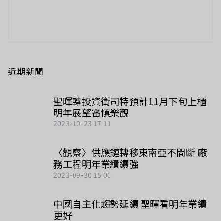
近期新聞
聖暉轉投資衛司特預計11月下旬上櫃 
明年展望審慎樂觀
2023-10-23 17:11
〈觀察〉供應鏈轉移東南亞不間斷 廠
務工程明年業績續強
2023-09-30 15:00
中國自主化趨勢延續 聖暉看明年業績
更好