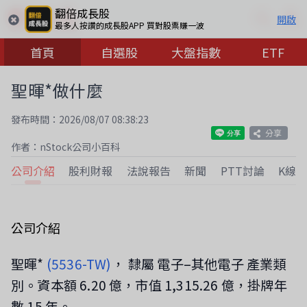
翻倍成長股
開啟
最多人按讚的成長股APP 買對股票賺一波
首頁
自選股
大盤指數
ETF
聖暉*做什麼
發布時間：2026/08/07 08:38:23
分享
作者：nStock公司小百科
公司介紹
股利財報
法說報告
新聞
PTT討論
K線
公司介紹
聖暉*
(5536-TW)
， 隸屬 電子–其他電子 產業類
別。資本額 6.20 億，市值 1,315.26 億，掛牌年
數 15 年。