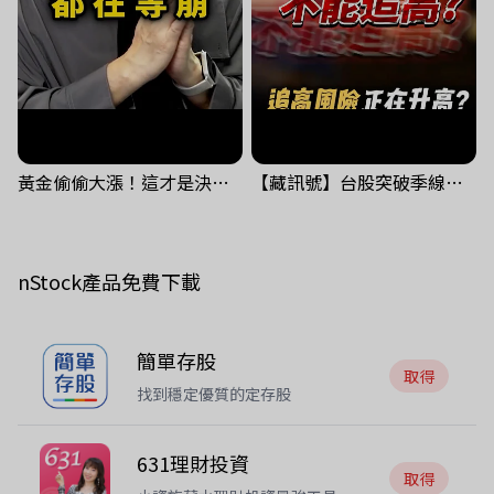
黃金偷偷大漲！這才是決定台股生死的「真風向球」！｜Mr.Jimmy高志銘 #黃金 #美元指數 #聯準會
【藏訊號】台股突破季線，週一我提醒了這個關鍵訊號
nStock產品免費下載
簡單存股
取得
找到穩定優質的定存股
631理財投資
取得