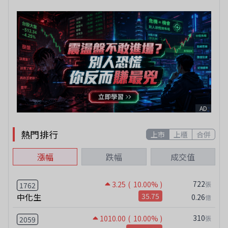
AD
熱門排行
上市
上櫃
合併
漲幅
跌幅
成交值
722
3.25
( 10.00% )
張
1762
中化生
35.75
0.26
億
310
1010.00
( 10.00% )
張
2059