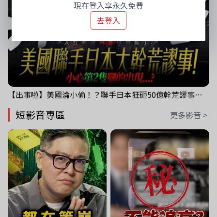
現在登入享永久免費
去登入
【出事啦】美國淪小偷！？聯手日本狂砸50億幹荒謬事！美元急殺黃金噴發，外資準備血洗台股！？｜ Mr.永年 李｜ 盤後講股 Mr.永年 李 2026 / 08 / 06
短影音專區
更多影音 >